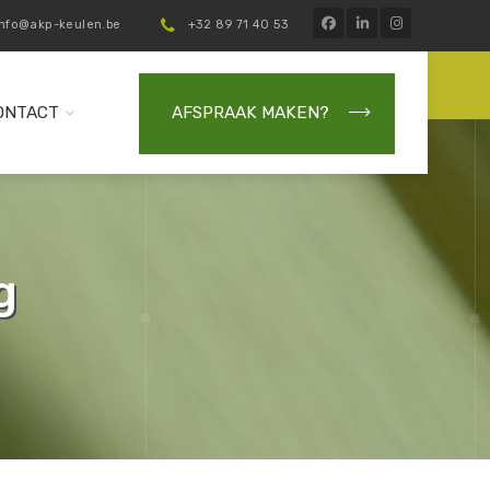
info@akp-keulen.be
+32 89 71 40 53
ONTACT
AFSPRAAK MAKEN?
g