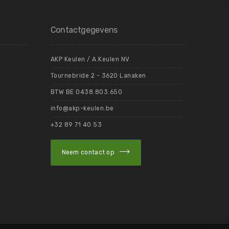
Contactgegevens
AKP Keulen / A.Keulen NV
Tournebride 2 - 3620 Lanaken
BTW BE 0438.803.650
info@akp-keulen.be
+32 89 71 40 53
Neem contact op