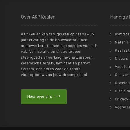
Over AKP Keulen
Handige l
AKP Keulen kan terugkijken op reeds +55
Wat doe
jaar ervaring in de bouwsector. Onze
Materia
medewerkers kennen de kneepjes van het
Realisat
vak. Van isolatie en chape tot een
steengoede afwerking met natuursteen,
Nieuws
keramische tegels, laminaat en parket.
Vacatur
Kortom, één adres voor de totale
vloeropbouw van jouw droomproject.
Ons ver
Opening
Disclaim
Meer over ons
Privacy 
Voorwa