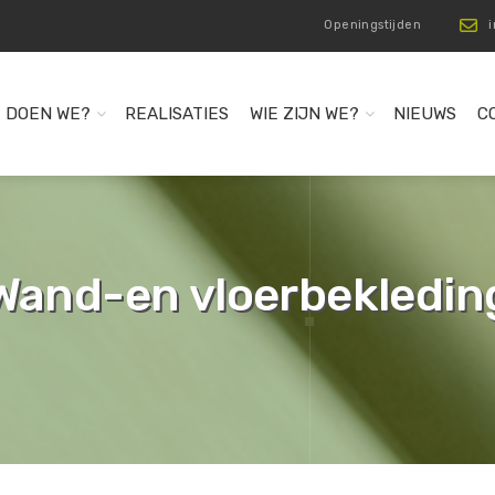
Openingstijden
 DOEN WE?
REALISATIES
WIE ZIJN WE?
NIEUWS
C
Wand-en vloerbekledin