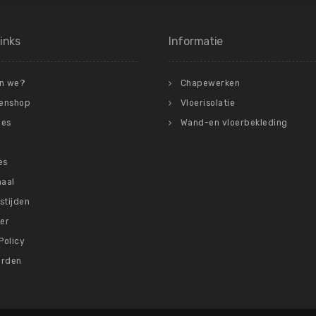
inks
Informatie
n we?
Chapewerken
lenshop
Vloerisolatie
ies
Wand-en vloerbekleding
es
haal
stijden
er
Policy
arden