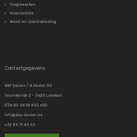
Chapewerken
Vloerisolatie
Wand-en vloerbekleding
Contactgegevens
AKP Keulen / A.Keulen NV
Tournebride 2 - 3620 Lanaken
BTW BE 0438.803.650
info@akp-keulen.be
+32 89 71 40 53